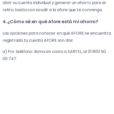
abrir su cuenta individual y generar un ahorro para el
retiro; basta con acudir a la afore que te convenga.
4. ¿Cómo sé en qué Afore está mi ahorro?
Las opciones para conocer en qué AFORE se encuentra
registrada tu cuenta AFORE son dos:
a) Por teléfono: llama sin costo a SARTEL, al 01 800 50
00 747.
b) Por Internet: en
www.e-sar.com.mx
, ingresando a la
sección Localiza tu AFORE.
REQUISITOS PARA ELLO:
Número de Seguridad Social
(NSS) o Clave Única de Registro de Población (CURP)
5. ¿Las Afores cobran comisión por manejo de