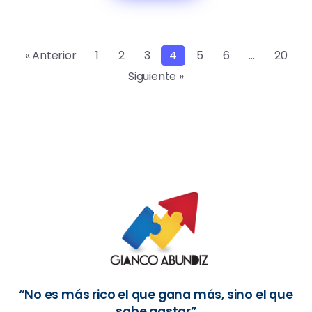
« Anterior
1
2
3
4
5
6
…
20
Siguiente »
“No es más rico el que gana más, sino el que
sabe gastar”