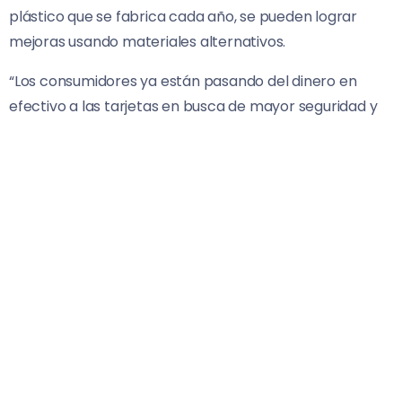
plástico que se fabrica cada año, se pueden lograr
mejoras usando materiales alternativos.
“Los consumidores ya están pasando del dinero en
efectivo a las tarjetas en busca de mayor seguridad y
sostenibilidad. Esta alianza se basará en programas
piloto y pruebas recientes para fomentar que se
adopte a una mayor escala”, comentó Ajay Bhalla,
presidente de soluciones cibernéticas y de inteligencia
de Mastercard. “Mientras que el ciclo vital de una
tarjeta es de tres a cuatro años, existen otros
materiales respetuosos con el medio ambiente que
pueden incorporarse a este proceso y contribuir a un
cambio positivo”.
Ya se están llevando a cabo, y se tendrán en cuenta
para este cometido, investigaciones y análisis de