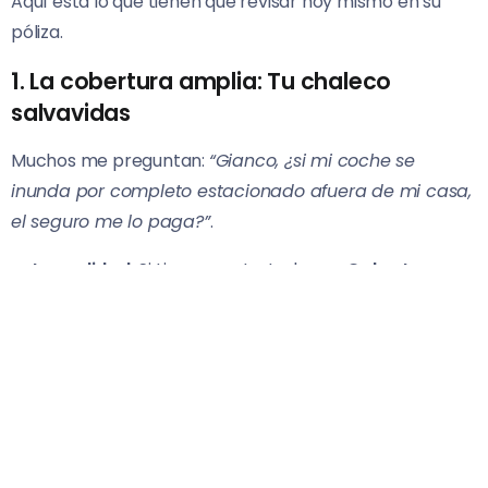
Aquí está lo que tienen que revisar hoy mismo en su
póliza.
1. La cobertura amplia: Tu chaleco
salvavidas
Muchos me preguntan:
“Gianco, ¿si mi coche se
inunda por completo estacionado afuera de mi casa,
el seguro me lo paga?”
.
La realidad:
Si tienes contratada una
Cobertura
Amplia
, la respuesta es sí. Las inundaciones, la caída
de árboles por el viento, el granizo o que le caiga un
rayo al coche entran en la sección de “Daños
Materiales”. El seguro te va a cubrir la reparación o la
pérdida total (menos tu deducible, obviamente).
Pero ojo:
si solo contrataste la póliza barata de
“Responsabilidad Civil”
(la que es solo para daños a