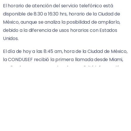
El horario de atención del servicio telefónico está
disponible de 8:30 a 16:30 hrs, horario de la Ciudad de
México, aunque se analiza la posibilidad de ampliarlo,
debido a la diferencia de usos horarios con Estados
Unidos.
El día de hoy a las 8:45 am, hora de la Ciudad de México,
la CONDUSEF recibió la primera llamada desde Miami,
realizada por un connacional que solicitó información
sobre cómo abrir una cuenta en México desde Estados
Unidos.
La puesta en operación de esta línea telefónica se une
a diversas acciones que la CONDUSEF ha
implementado en apoyo a los mexicanos radicados en
el país del norte, como son los
Módulos de Atención en
el Exterior (MAEX),
al
Buzón Financiero
, al
Micrositio de