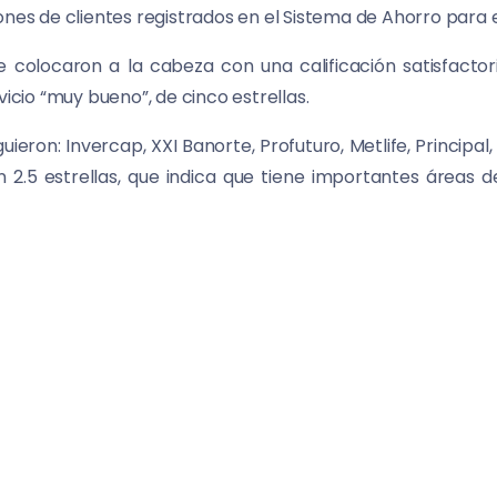
ones de clientes registrados en el Sistema de Ahorro para e
 colocaron a la cabeza con una calificación satisfactori
vicio “muy bueno”, de cinco estrellas.
uieron: Invercap, XXI Banorte, Profuturo, Metlife, Principa
n 2.5 estrellas, que indica que tiene importantes áreas
cador +MAS Afore brinda a los ahorradores un criterio adic
ario al Indicador de Rendimiento Neto (IRN), y busca serv
or.
ión por primera vez en 2013, las Administradoras han reg
 Afore, lo cual deja de manifiesto la importancia de crea
n la industria.
cibieron un récord de solicitudes de servicios de 16.1 mi