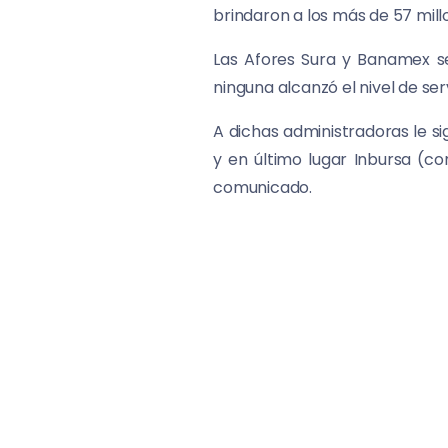
brindaron a los más de 57 mill
Las Afores Sura y Banamex se
ninguna alcanzó el nivel de ser
A dichas administradoras le sig
y en último lugar Inbursa (co
comunicado.
La Consar destacó que el indi
11 Administradoras, complement
la mejor Afore para el trabajad
Destacó que desde su publicac
los servicios que ofrecen las
estimulen mayor competencia e
En 2016, apuntó, las Afore re