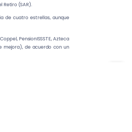
l Retiro (SAR).
a de cuatro estrellas, aunque
l, Coppel, PensionISSSTE, Azteca
 de mejora), de acuerdo con un
ional de comparación entre las
ir de apoyo a la hora de elegir
istrado importantes mejoras en
r indicadores comparativos que
llones; los servicios de mayor