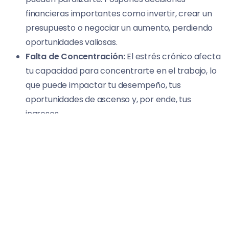
financieras importantes como invertir, crear un
presupuesto o negociar un aumento, perdiendo
oportunidades valiosas.
Falta de Concentración:
El estrés crónico afecta
tu capacidad para concentrarte en el trabajo, lo
que puede impactar tu desempeño, tus
oportunidades de ascenso y, por ende, tus
ingresos.
La Depresión y la Falta de Motivación Financiera:
Apatía Financiera:
La depresión puede generar
una profunda falta de energía y motivación para
gestionar tus finanzas. Dejas de revisar cuentas,
de planificar, de buscar mejores ofertas, entrando
en un estado de “abandono financiero”.
Pérdida de Ingresos:
En casos severos, puede
afectar tu capacidad para trabajar, llevando a la