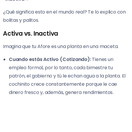
¿Qué significa esto en el mundo real? Te lo explico con
bolitas y palitos.
Activa vs. Inactiva
Imagina que tu Afore es una planta en una maceta.
Cuando estás Activo (Cotizando):
Tienes un
empleo formal, por lo tanto, cada bimestre tu
patrón, el gobierno y tú le echan agua a la planta. El
cochinito crece constantemente porque le cae
dinero fresco y, además, genera rendimientos.
Cuando estás Inactivo (Sin cotizar):
Decidiste
emprender, te fuiste de
freelance
, pusiste un
negocio o te quedaste un tiempo sin chamba formal.
Dejaste de regar la planta con las aportaciones