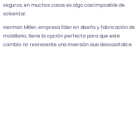
seguros, en muchos casos es algo casi imposible de
solventar.
Herman Miller, empresa líder en diseño y fabricación de
mobiliario, tiene la opción perfecta para que este
cambio no represente una inversión que descapitalice
a las empresas, gracias a su programa de Leasing de
Mobiliario. El mobiliario es personalizado a las
necesidades del negocio.
El leasing es un sistema de financiamiento con el cual
una empresa usa un bien, en este caso el mobiliario
de Herman Miller, como si fuera suyo y paga una renta
por éste. Al finalizar el contrato el cliente tiene la
opción de comprarlo a un valor residual o regresarlo, y
con importantes beneficios fiscales. El contrato puede
renovarse si así se desea, con un inmejorable y nuevo