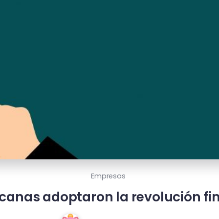
Empresas
anas adoptaron la revolución fin